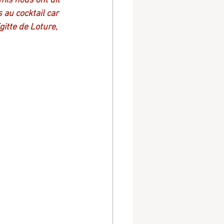
mis nous ont dit 
 au cocktail car 
gitte de Loture, 