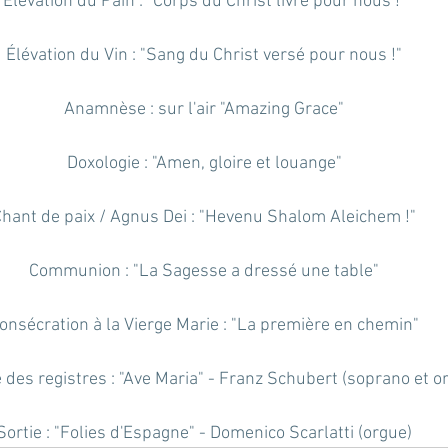
Élévation du Pain : "Corps du Christ livré pour nous !"
Élévation du Vin : "Sang du Christ versé pour nous !"
Anamnèse : sur l'air "Amazing Grace"
Doxologie : "Amen, gloire et louange"
hant de paix / Agnus Dei : "Hevenu Shalom Aleichem !"
Communion : "La Sagesse a dressé une table"
onsécration à la Vierge Marie : "La première en chemin"
 des registres : "Ave Maria" - Franz Schubert (soprano et o
Sortie : "Folies d'Espagne" - Domenico Scarlatti (orgue)