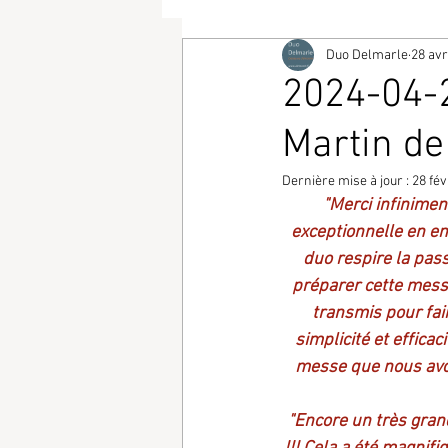
Duo Delmarle
28 avr
2024-04-2
Martin de
Dernière mise à jour :
28 fév
"Merci infinime
exceptionnelle en en
duo respire la pass
préparer cette messe
transmis pour fair
simplicité et efficac
messe que nous avon
"Encore un très gran