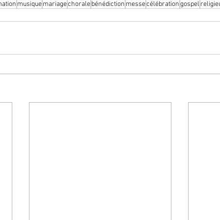
mation
musique
mariage
chorale
bénédiction
messe
célébration
gospel
religi