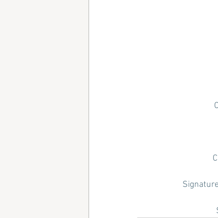
C
C
Signature