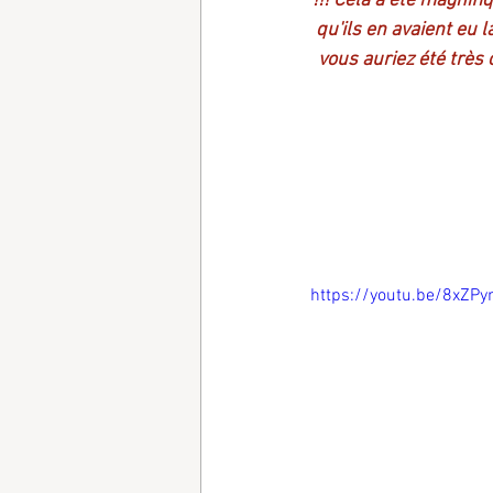
!!! Cela a été magnifi
qu'ils en avaient eu l
vous auriez été très 
https://youtu.be/8xZP