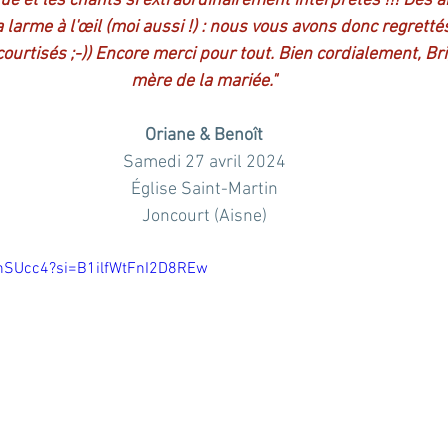
que et les chants si extraordinairement interprétés !!! Des a
a larme à l'œil (moi aussi !) : nous vous avons donc regrettés
courtisés ;-)) Encore merci pour tout. Bien cordialement, Bri
mère de la mariée."
Oriane & Benoît
Samedi 27 avril 2024
Église Saint-Martin
Joncourt (Aisne)
ynSUcc4?si=B1ilfWtFnI2D8REw