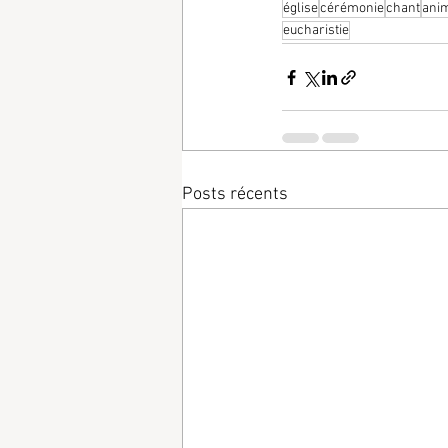
église
cérémonie
chant
ani
eucharistie
Posts récents