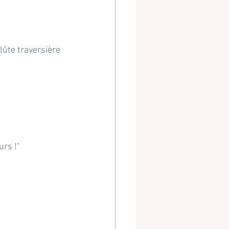
lûte traversière 
urs !"