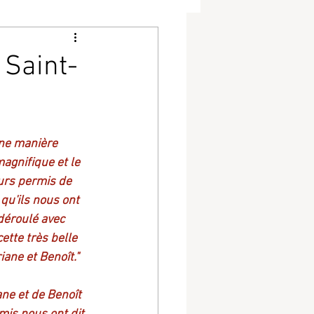
 Saint-
ne manière 
agnifique et le 
eurs permis de 
qu'ils nous ont 
déroulé avec 
ette très belle 
ane et Benoît."
ne et de Benoît 