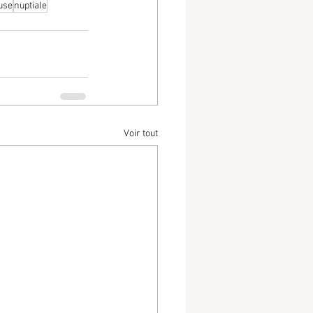
euse
nuptiale
Voir tout