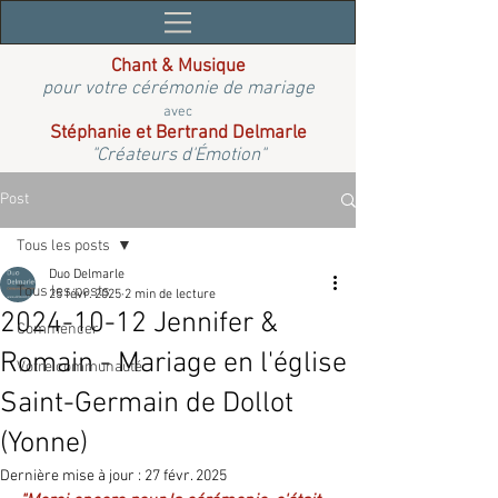
Chant & Musique
pour votre cérémonie de mariage
avec
Stéphanie et Bertrand Delmarle
"Créateurs d'Émotion"
Post
Tous les posts
Duo Delmarle
Tous les posts
25 févr. 2025
2 min de lecture
2024-10-12 Jennifer &
Commencer
Romain - Mariage en l'église
Votre communauté
Saint-Germain de Dollot
(Yonne)
Dernière mise à jour :
27 févr. 2025