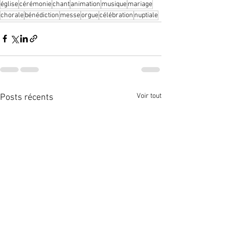
église
cérémonie
chant
animation
musique
mariage
chorale
bénédiction
messe
orgue
célébration
nuptiale
Voir tout
Posts récents