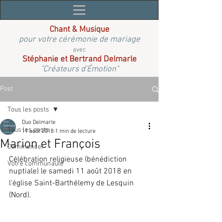
Chant & Musique
pour votre cérémonie de mariage
avec
Stéphanie et Bertrand Delmarle
"Créateurs d'Émotion"
Post
Tous les posts
Duo Delmarle
Tous les posts
11 août 2018
1 min de lecture
Marion et François
Commencer
Célébration religieuse (bénédiction 
Votre communauté
nuptiale) le samedi 11 août 2018 en 
l'église Saint-Barthélemy de Lesquin 
(Nord).