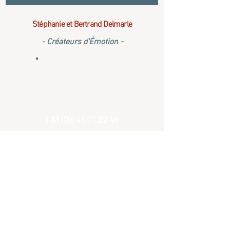
Stéphanie et Bertrand Delmarle
- Créateurs d'Émotion -
+33 (0)6 45 01 22 46
La Marlière
1 rue Émile Sohier
59570 Gussignies