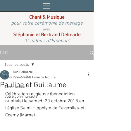
Chant & Musique
pour votre cérémonie de mariage
avec
Stéphanie et Bertrand Delmarle
"Créateurs d'Émotion"
Post
Tous les posts
Duo Delmarle
Tous les posts
20 oct. 2018
1 min de lecture
Pauline et Guillaume
Commencer
Célébration religieuse (bénédiction 
Votre communauté
nuptiale) le samedi 20 octobre 2018 en 
l'église Saint-Hippolyte de Faverolles-et-
Coëmy (Marne).