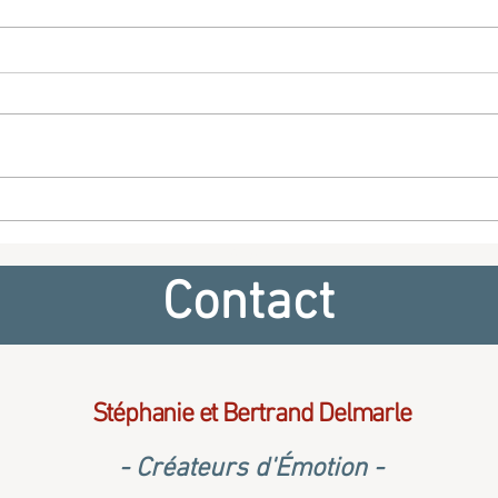
L'amour jamais ne passera -
Vivre
Musique et chant pour votre
Musi
espace
cérémonie de mariage à l'église
cérém
Contact
Stéphanie et Bertrand Delmarle
- Créateurs d'Émotion -