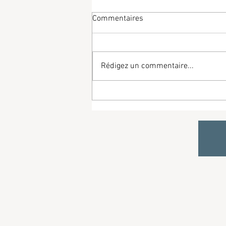
Commentaires
Rédigez un commentaire...
2025-01-04 Louise-Victoire et
Clément - Mariage en l'église
Notre-Dame de Tourny à Vexin-
sur-Epte (Eure)