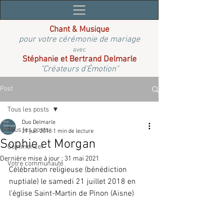
Chant & Musique
pour votre cérémonie de mariage
avec
Stéphanie et Bertrand Delmarle
"Créateurs d'Émotion"
Post
Tous les posts
Duo Delmarle
Tous les posts
21 juil. 2018
1 min de lecture
Sophie et Morgan
Commencer
Dernière mise à jour :
31 mai 2021
Votre communauté
Célébration religieuse (bénédiction 
nuptiale) le samedi 21 juillet 2018 en 
l'église Saint-Martin de Pinon (Aisne)