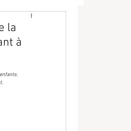
e la
ant à
enfants.
t,