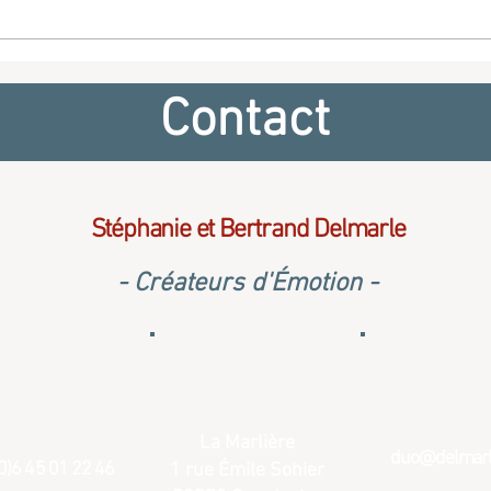
L'amour jamais ne passera -
Vivre
Musique et chant pour votre
Musi
espace
cérémonie de mariage à l'église
cérém
Contact
Stéphanie et Bertrand Delmarle
- Créateurs d'Émotion -
La Marlière
duo@delmarle
0)6 45 01 22 46
1 rue Émile Sohier