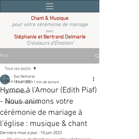
Chant & Musique
pour votre cérémonie de mariage
avec
Stéphanie et Bertrand Delmarle
"Créateurs d'Émotion"
Post
Tous les posts
Duo Delmarle
Tous les posts
13 avr. 2023
1 min de lecture
Hymne à l'Amour (Edith Piaf)
Commencer
- Nous animons votre
Votre communauté
cérémonie de mariage à
l'église : musique & chant
Dernière mise à jour :
10 juin 2023