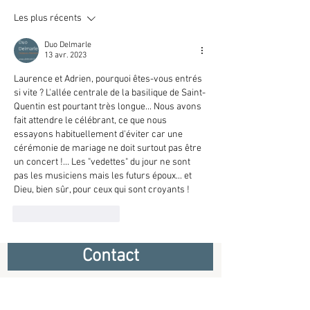
votre cérémonie de mariage
votre cérémonie 
Les plus récents
à l'église
à l'église
Duo Delmarle
13 avr. 2023
Laurence et Adrien, pourquoi êtes-vous entrés 
si vite ? L'allée centrale de la basilique de Saint-
Quentin est pourtant très longue... Nous avons 
fait attendre le célébrant, ce que nous 
essayons habituellement d'éviter car une 
cérémonie de mariage ne doit surtout pas être 
un concert !... Les "vedettes" du jour ne sont 
pas les musiciens mais les futurs époux... et 
Dieu, bien sûr, pour ceux qui sont croyants !
J'aime
Répondre
Contact
Stéphanie et Bertrand Delmarle