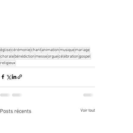
église
cérémonie
chant
animation
musique
mariage
chorale
bénédiction
messe
orgue
célébration
gospel
religieux
Voir tout
Posts récents