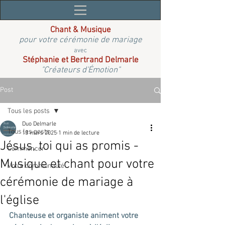
Chant & Musique
pour votre cérémonie de mariage
avec
Stéphanie et Bertrand Delmarle
"Créateurs d'Émotion"
Post
Tous les posts
Duo Delmarle
Tous les posts
13 mars 2025
1 min de lecture
Jésus, toi qui as promis -
Commencer
Musique et chant pour votre
Votre communauté
cérémonie de mariage à
l'église
Chanteuse et organiste animent votre 