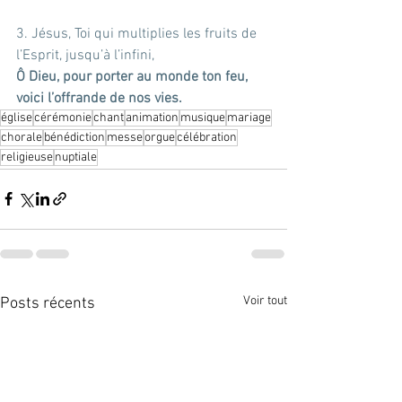
3. Jésus, Toi qui multiplies les fruits de 
l’Esprit, jusqu’à l’infini,
Ô Dieu, pour porter au monde ton feu, 
voici l’offrande de nos vies.
église
cérémonie
chant
animation
musique
mariage
chorale
bénédiction
messe
orgue
célébration
religieuse
nuptiale
Voir tout
Posts récents