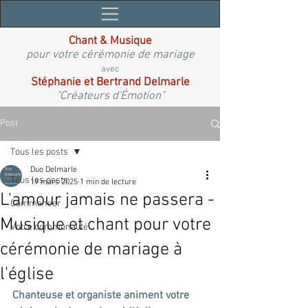
Chant & Musique
pour votre cérémonie de mariage
avec
Stéphanie et Bertrand Delmarle
"Créateurs d'Émotion"
Post
Tous les posts
Duo Delmarle
Tous les posts
19 mars 2025
1 min de lecture
L'amour jamais ne passera -
Commencer
Musique et chant pour votre
Votre communauté
cérémonie de mariage à
l'église
Chanteuse et organiste animent votre 