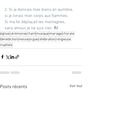
2. Si je donnais mes biens en aumône,
si je livrais mon corps aux flammes,
Si ma foi déplaçait les montagnes,
sans amour, je ne suis rien. 
R/
église
cérémonie
chant
musique
mariage
chorale
bénédiction
messe
orgue
célébration
religieuse
nuptiale
Voir tout
Posts récents