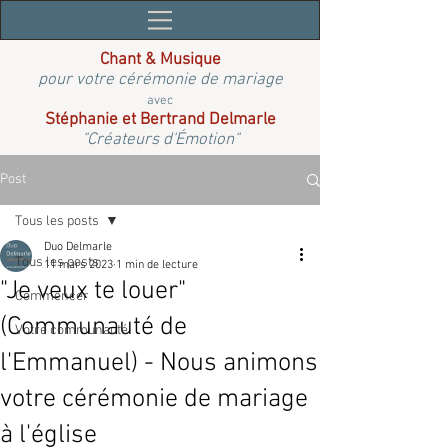
Chant & Musique
pour votre cérémonie de mariage
avec
Stéphanie et Bertrand Delmarle
"Créateurs d'Émotion"
Post
Tous les posts
Duo Delmarle
Tous les posts
11 mars 2023
1 min de lecture
"Je veux te louer"
Commencer
(Communauté de
Votre communauté
l'Emmanuel) - Nous animons
votre cérémonie de mariage
à l'église