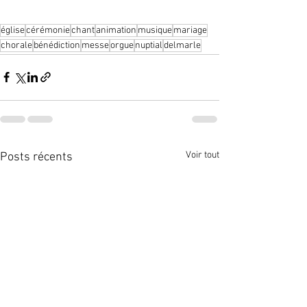
église
cérémonie
chant
animation
musique
mariage
chorale
bénédiction
messe
orgue
nuptial
delmarle
Voir tout
Posts récents