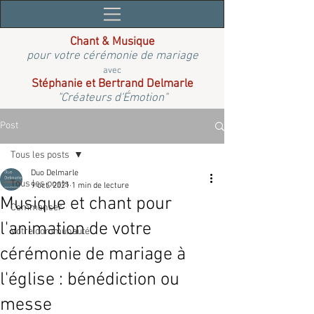
Chant & Musique
pour votre cérémonie de mariage
avec
Stéphanie et Bertrand Delmarle
"Créateurs d'Émotion"
Post
Tous les posts
Duo Delmarle
Tous les posts
9 oct. 2021
1 min de lecture
Musique et chant pour
Commencer
l'animation de votre
Votre communauté
cérémonie de mariage à
l'église : bénédiction ou
messe