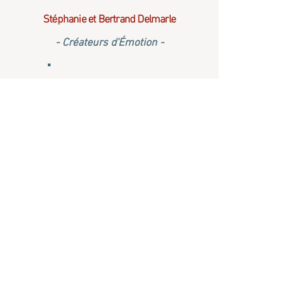
Stéphanie et Bertrand Delmarle
- Créateurs d'Émotion -
+33 (0)6 45 01 22 46
La Marlière
1 rue Émile Sohier
59570 Gussignies