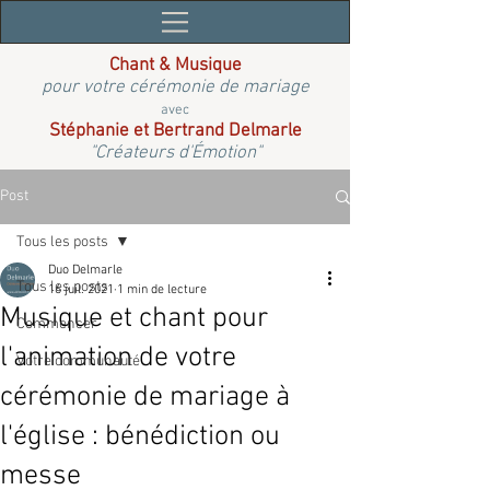
Chant & Musique
pour votre cérémonie de mariage
avec
Stéphanie et Bertrand Delmarle
"Créateurs d'Émotion"
Post
Tous les posts
Duo Delmarle
Tous les posts
16 juil. 2021
1 min de lecture
Musique et chant pour
Commencer
l'animation de votre
Votre communauté
cérémonie de mariage à
l'église : bénédiction ou
messe