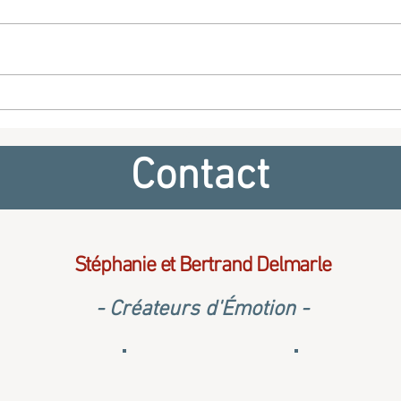
L'amour jamais ne passera -
Vivre
Musique et chant pour votre
Musi
espace
cérémonie de mariage à l'église
cérém
Contact
Stéphanie et Bertrand Delmarle
- Créateurs d'Émotion -