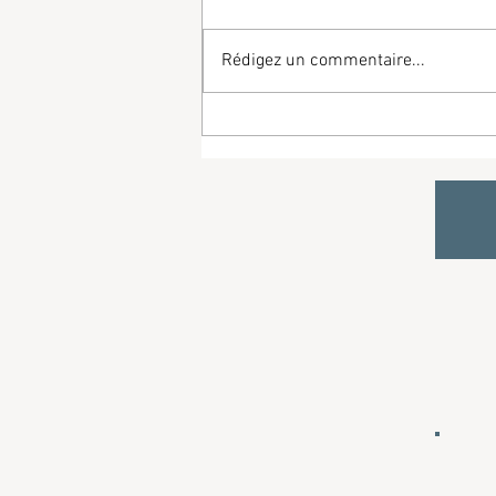
Rédigez un commentaire...
2025-01-04 Louise-Victoire et
Clément - Mariage en l'église
Notre-Dame de Tourny à Vexin-
sur-Epte (Eure)