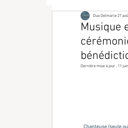
Duo Delmarle
27 aoû
Musique e
cérémonie
bénédict
Dernière mise à jour :
11 jui
Chanteuse (seule ou 