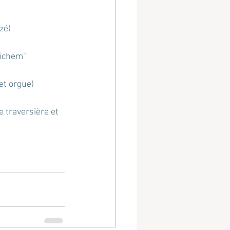
zé)
eichem"
et orgue)
 traversière et 