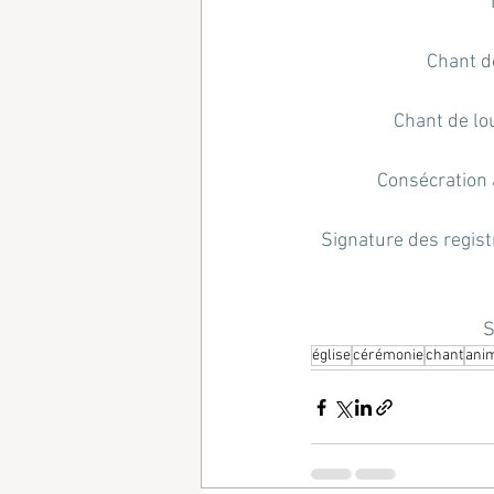
Chant d
Chant de lo
Consécration 
Signature des registr
S
église
cérémonie
chant
ani