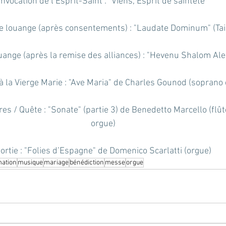
Invocation de l’Esprit-Saint : "Viens, Esprit de sainteté"
e louange (après consentements) : "Laudate Dominum" (Tai
uange (après la remise des alliances) : "Hevenu Shalom Al
à la Vierge Marie : "Ave Maria" de Charles Gounod (soprano 
es / Quête : "Sonate" (partie 3) de Benedetto Marcello (flûte
orgue)
ortie : "Folies d’Espagne" de Domenico Scarlatti (orgue)
mation
musique
mariage
bénédiction
messe
orgue