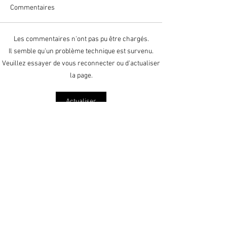
Commentaires
Les commentaires n'ont pas pu être chargés.
L'amour jamais ne passera
Vivre comme le Ch
Il semble qu'un problème technique est survenu.
- Musique et chant pour
Musique et chant
Veuillez essayer de vous reconnecter ou d'actualiser
votre cérémonie de mariage
votre cérémonie 
la page.
à l'église
à l'église
Actualiser
Contact
Stéphanie et Bertrand Delmarle
- Créateurs d'Émotion -