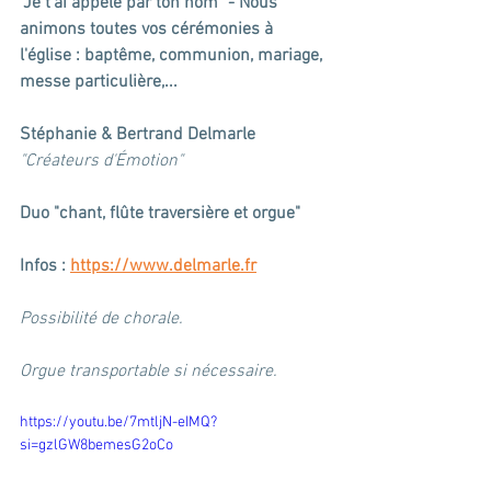
"Je t'ai appelé par ton nom" - Nous 
animons toutes vos cérémonies à 
l'église : baptême, communion, mariage, 
messe particulière,...
Stéphanie & Bertrand Delmarle
"Créateurs d'Émotion"
Duo "chant, flûte traversière et orgue"
Infos : 
https://www.delmarle.fr
Possibilité de chorale.
Orgue transportable si nécessaire.
https://youtu.be/7mtljN-eIMQ?
si=gzlGW8bemesG2oCo