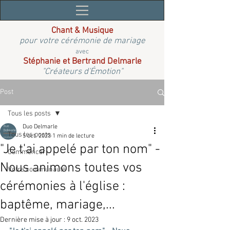
Chant & Musique
pour votre cérémonie de mariage
avec
Stéphanie et Bertrand Delmarle
"Créateurs d'Émotion"
Post
Tous les posts
Duo Delmarle
Tous les posts
5 oct. 2023
1 min de lecture
"Je t'ai appelé par ton nom" -
Commencer
Nous animons toutes vos
Votre communauté
cérémonies à l'église :
baptême, mariage,...
Dernière mise à jour :
9 oct. 2023