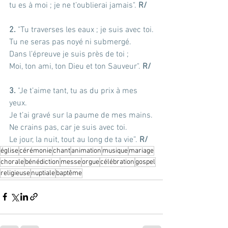
tu es à moi ; je ne t’oublierai jamais". 
R/
2. 
"Tu traverses les eaux ; je suis avec toi.
Tu ne seras pas noyé ni submergé.
Dans l’épreuve je suis près de toi ;
Moi, ton ami, ton Dieu et ton Sauveur". 
R/
3. 
"Je t’aime tant, tu as du prix à mes 
yeux.
Je t’ai gravé sur la paume de mes mains.
Ne crains pas, car je suis avec toi.
Le jour, la nuit, tout au long de ta vie”. 
R/
église
cérémonie
chant
animation
musique
mariage
chorale
bénédiction
messe
orgue
célébration
gospel
religieuse
nuptiale
baptême