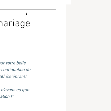
mariage
r votre belle 
 continuation de 
." 
(célébrant)
 n'avons eu que 
tion !"