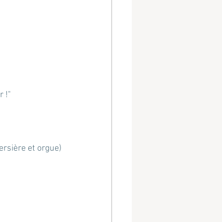
 !"
ersière et orgue)