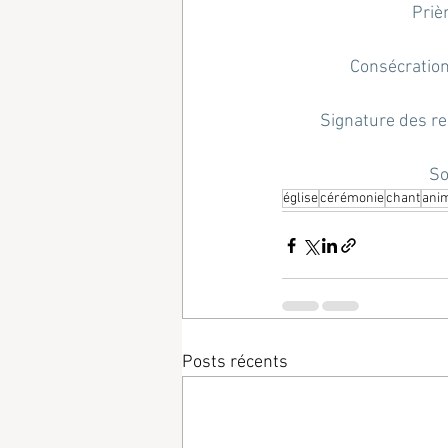
Prièr
Consécration 
Signature des reg
So
église
cérémonie
chant
ani
Posts récents