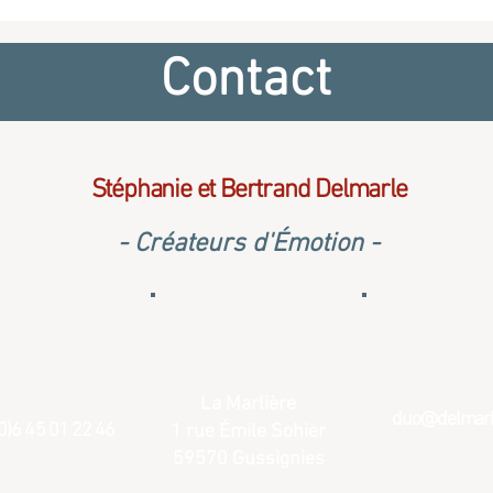
Musique et chant pour votre
Musi
espace
cérémonie de mariage à l'église
cérém
Contact
Stéphanie et Bertrand Delmarle
- Créateurs d'Émotion -
La Marlière
duo@delmarle
0)6 45 01 22 46
1 rue Émile Sohier
59570 Gussignies