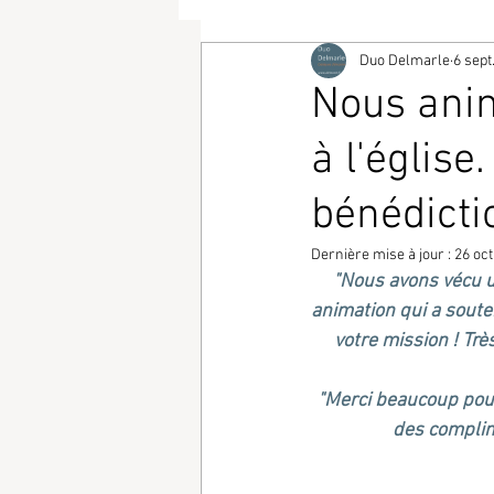
Duo Delmarle
6 sept
Nous ani
à l'églis
bénédicti
Dernière mise à jour :
26 oct
"Nous avons vécu un
animation qui a soute
votre mission ! Trè
"Merci beaucoup pour
des complim