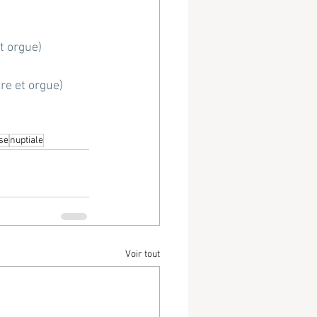
t orgue)
re et orgue)
use
nuptiale
Voir tout