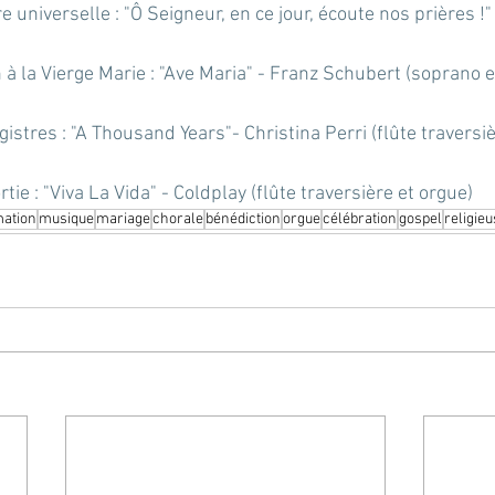
e universelle : "Ô Seigneur, en ce jour, écoute nos prières !"
à la Vierge Marie : "Ave Maria" - Franz Schubert (soprano e
istres : "A Thousand Years"- Christina Perri (flûte traversiè
rtie : "Viva La Vida" - Coldplay (flûte traversière et orgue)
mation
musique
mariage
chorale
bénédiction
orgue
célébration
gospel
religie