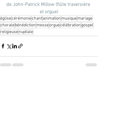
de John-Patrick Millow (flûte traversière 
et orgue)
église
cérémonie
chant
animation
musique
mariage
chorale
bénédiction
messe
orgue
célébration
gospel
religieuse
nuptiale
Voir tout
Posts récents