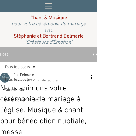
Chant & Musique
pour votre cérémonie de mariage
avec
Stéphanie et Bertrand Delmarle
"Créateurs d'Émotion"
Post
Tous les posts
Duo Delmarle
Tous les posts
22 avr. 2023
2 min de lecture
Nous animons votre
Commencer
cérémonie de mariage à
Votre communauté
l'église. Musique & chant
pour bénédiction nuptiale,
messe