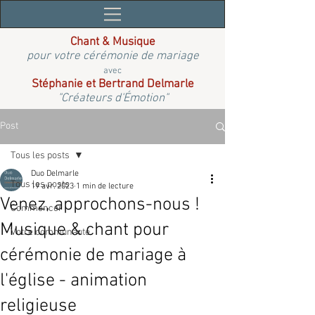
Chant & Musique
pour votre cérémonie de mariage
avec
Stéphanie et Bertrand Delmarle
"Créateurs d'Émotion"
Post
Tous les posts
Duo Delmarle
Tous les posts
19 avr. 2023
1 min de lecture
Venez, approchons-nous !
Commencer
Musique & chant pour
Votre communauté
cérémonie de mariage à
l'église - animation
religieuse