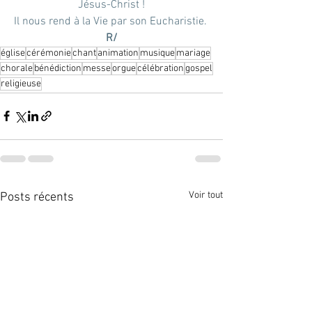
Jésus-Christ !
Il nous rend à la Vie par son Eucharistie. 
R/
église
cérémonie
chant
animation
musique
mariage
chorale
bénédiction
messe
orgue
célébration
gospel
religieuse
Voir tout
Posts récents