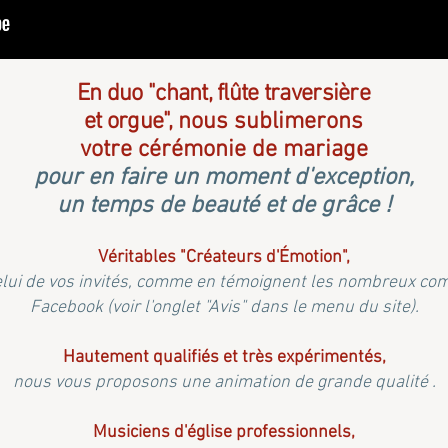
En duo "chant, flûte traversière
et orgue",
nous
sublimerons
votre cérémonie de mariage
pour en faire un moment
d'exception,
un temps de beauté et de grâce !
Véritables "Créateurs d'Émotion",
elui de vos invités, comme en témoignent les nombreux com
Facebook (voir l'onglet "Avis" dans le menu du site).
Hautement qualifiés et très expérimentés,
nous vous proposons une animation de grande qualité .
Musiciens d'église professionnels,