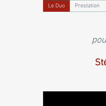
Le Duo
Prestation
pou
St