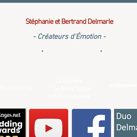
Stéphanie et Bertrand Delmarle
- Créateurs d'Émotion -
La Marlière
duo@delmarle
0)6 45 01 22 46
1 rue Émile Sohier
59570 Gussignies