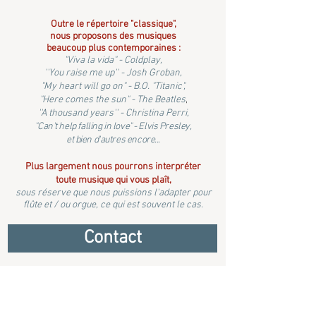
Outre le répertoire "classique",
nous proposons des musiques
beaucoup plus contemporaines :
"Viva la vida" - Coldplay,
''You raise me up'' - Josh Groban,
"My heart will go on" - B.O. "Titanic",
"Here comes the sun" - The Beatles
,
''A thousand years'' - Christina Perri,
"Can't help falling in love" - Elvis Presley,
et bien d'autres encore...
Plus largement nous pourrons interpréter
toute musique qui vous plaît,
sous réserve que nous puissions l'adapter pour
flûte et / ou orgue, ce qui est souvent le cas.
Contact
Stéphanie et Bertrand Delmarle
- Créateurs d'Émotion -