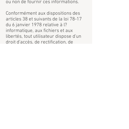
ou non de fournir ces informations.
Conformément aux dispositions des
articles 38 et suivants de la loi 78-17
du 6 janvier 1978 relative à l?
informatique, aux fichiers et aux
libertés, tout utilisateur dispose d'un
droit d'accès, de rectification, de
suppression et d?opposition aux
données personnelles le concernant.
Pour l?exercer, adressez votre
demande à
www.animation-chants-d-
eglise-pour-messe-de-mariage-ou-
benediction.fr
par email
:
duo@delmarle.fr
ou par écrit dûment
signée, accompagnée d?une copie du
titre d?identité avec signature du
titulaire de la pièce, en précisant l?
adresse à laquelle la réponse doit être
envoyée.
Aucune information personnelle de