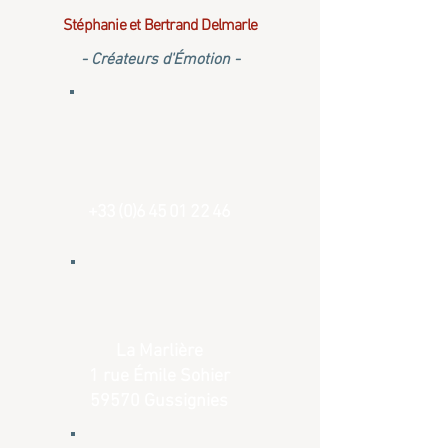
Stéphanie et Bertrand Delmarle
- Créateurs d'Émotion -
+33 (0)6 45 01 22 46
La Marlière
1 rue Émile Sohier
59570 Gussignies