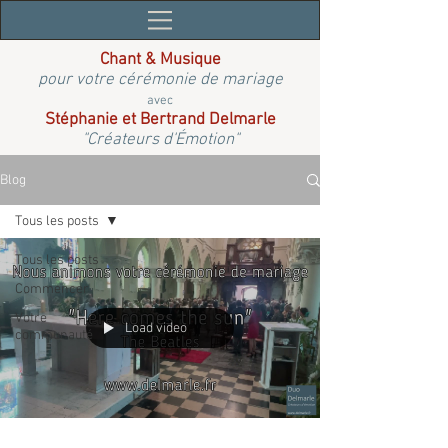
Chant & Musique
pour votre cérémonie de mariage
avec
Stéphanie et Bertrand Delmarle
"Créateurs d'Émotion"
Blog
Tous les posts
Tous les posts
Commencer
Votre
Load video
communauté