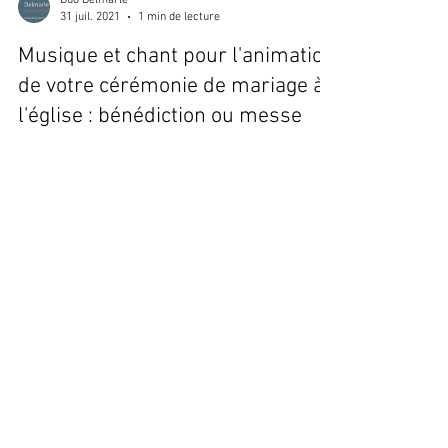
Duo Delmarle
31 juil. 2021
1 min de lecture
Musique et chant pour l'animation
de votre cérémonie de mariage à
l'église : bénédiction ou messe
"Stéphanie et Bertrand ont animé notre messe de
mariage. Un duo très sympathique, je vous le conseille
!" Mariangela & Sergio Samedi 31...
Load video