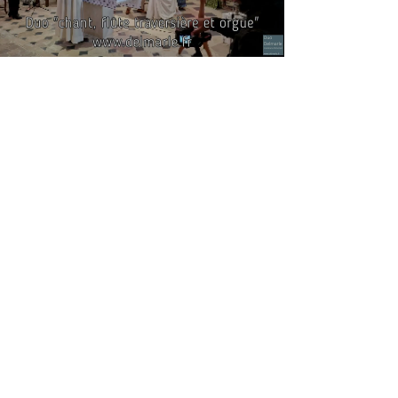
Duo Delmarle
25 févr. 2025
2 min de lecture
2024-10-12 Jennifer & Romain -
Mariage en l'église Saint-Germain
de Dollot (Yonne)
Chanteuse et organiste animent votre cérémonie de
mariage à l'église. Musique et chant pour la
célébration religieuse : bénédiction / messe.