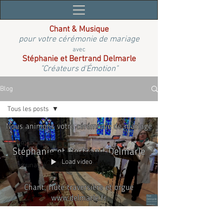
Chant & Musique
pour votre cérémonie de mariage
avec
Stéphanie et Bertrand Delmarle
"Créateurs d'Émotion"
Blog
Tous les posts
Tous les posts
Commencer
Votre
Load video
communauté