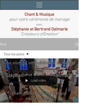
Chant & Musique
pour votre cérémonie de mariage
avec
Stéphanie et Bertrand Delmarle
"Créateurs d'Émotion"
Blog
Tous les posts
Tous les posts
Commencer
Votre
Load video
communauté