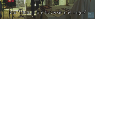
Duo Delmarle
24 févr. 2025
1 min de lecture
2024-10-05 Jeanne & Nicolas -
Église Saint-Denis de Serans
(Oise)
Chanteuse et organiste animent votre cérémonie de
mariage à l'église. Musique et chant pour la
célébration religieuse : bénédiction / messe.