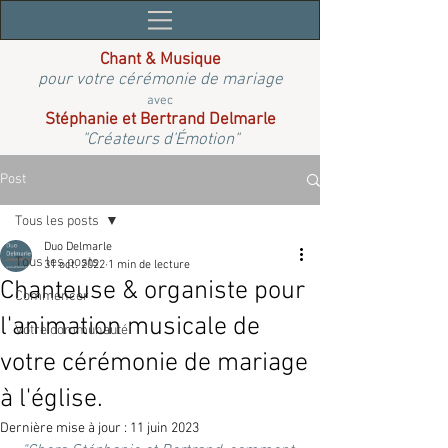
Chant & Musique
pour votre cérémonie de mariage
avec
Stéphanie et Bertrand Delmarle
"Créateurs d'Émotion"
Post
Tous les posts
Duo Delmarle
Tous les posts
31 oct. 2022
1 min de lecture
Chanteuse & organiste pour
Commencer
l'animation musicale de
Votre communauté
votre cérémonie de mariage
à l'église.
Dernière mise à jour :
11 juin 2023