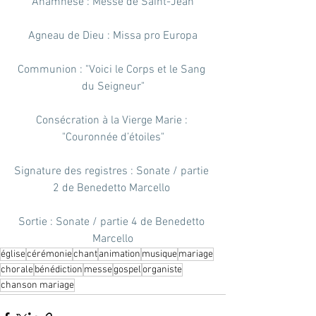
Anamnèse : Messe de Saint-Jean
Agneau de Dieu : Missa pro Europa
Communion : "Voici le Corps et le Sang 
du Seigneur"
Consécration à la Vierge Marie : 
"Couronnée d’étoiles"
Signature des registres : Sonate / partie 
2 de Benedetto Marcello 
Sortie : Sonate / partie 4 de Benedetto 
Marcello
église
cérémonie
chant
animation
musique
mariage
chorale
bénédiction
messe
gospel
organiste
chanson mariage