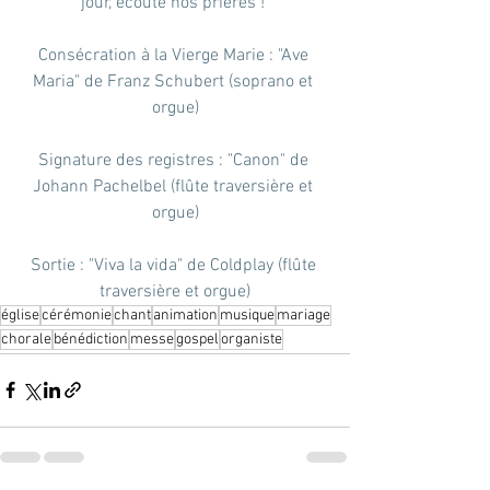
jour, écoute nos prières !"
Consécration à la Vierge Marie : "Ave 
Maria" de Franz Schubert (soprano et 
orgue)
Signature des registres : "Canon" de 
Johann Pachelbel (flûte traversière et 
orgue)
Sortie : "Viva la vida" de Coldplay (flûte 
traversière et orgue)
église
cérémonie
chant
animation
musique
mariage
chorale
bénédiction
messe
gospel
organiste