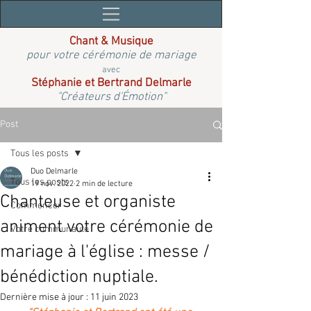
Chant & Musique
pour votre cérémonie de mariage
avec
Stéphanie et Bertrand Delmarle
"Créateurs d'Émotion"
Post
Tous les posts
Duo Delmarle
Tous les posts
19 nov. 2022
2 min de lecture
Chanteuse et organiste
Commencer
animent votre cérémonie de
Votre communauté
mariage à l'église : messe /
bénédiction nuptiale.
Dernière mise à jour :
11 juin 2023