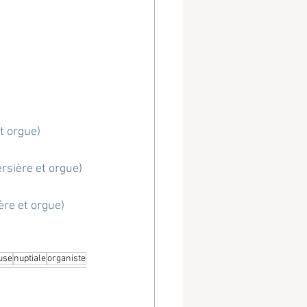
t orgue)
rsière et orgue)
ère et orgue)
euse
nuptiale
organiste