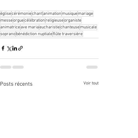
église
cérémonie
chant
animation
musique
mariage
messe
orgue
célébration
religieuse
organiste
animatrice
ave maria
eucharistie
chanteuse
musicale
soprano
bénédiction nuptiale
flûte traversière
Voir tout
Posts récents