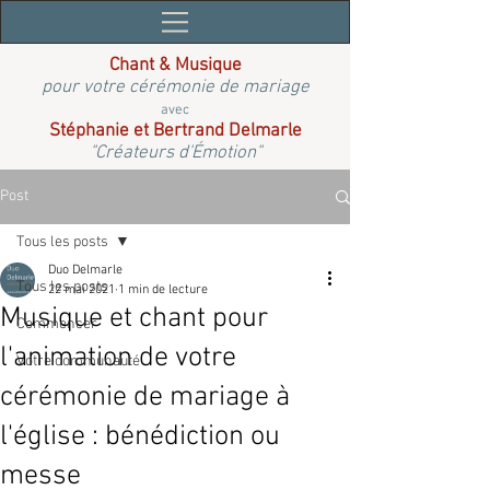
Chant & Musique
pour votre cérémonie de mariage
avec
Stéphanie et Bertrand Delmarle
"Créateurs d'Émotion"
Post
Tous les posts
Duo Delmarle
Tous les posts
22 mai 2021
1 min de lecture
Musique et chant pour
Commencer
l'animation de votre
Votre communauté
cérémonie de mariage à
l'église : bénédiction ou
messe